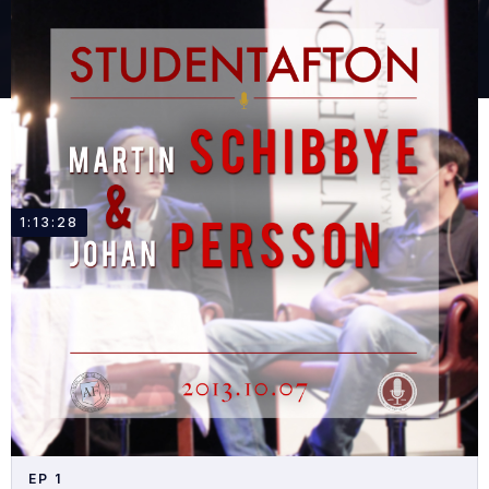
1:13:28
EP
1