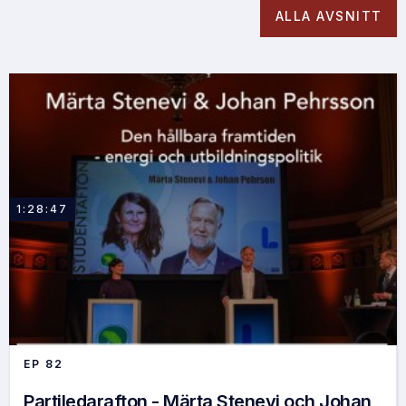
ALLA AVSNITT
1:28:47
EP
82
Partiledarafton - Märta Stenevi och Johan