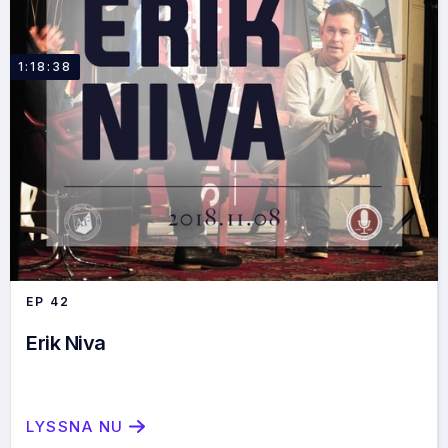
1:18:38
EP
42
Erik Niva
LYSSNA NU