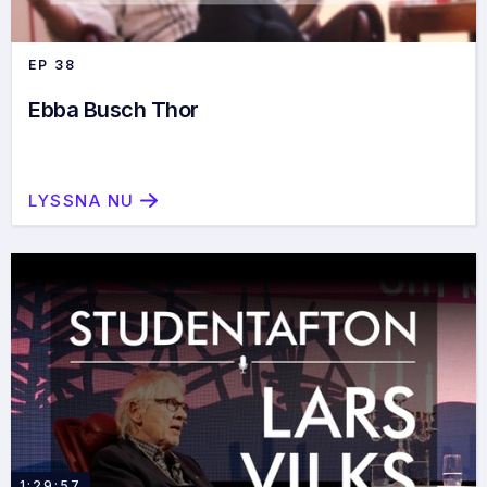
EP
38
Ebba Busch Thor
LYSSNA NU
1:29:57