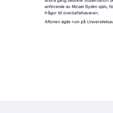
andra gång besökte Studentafton d
anförande av Micael Bydén själv, föl
frågor till överbefälhavaren.
Aftonen ägde rum på Universitetsau