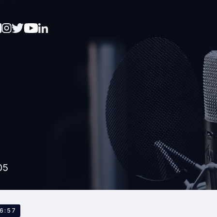
05
90
26:57