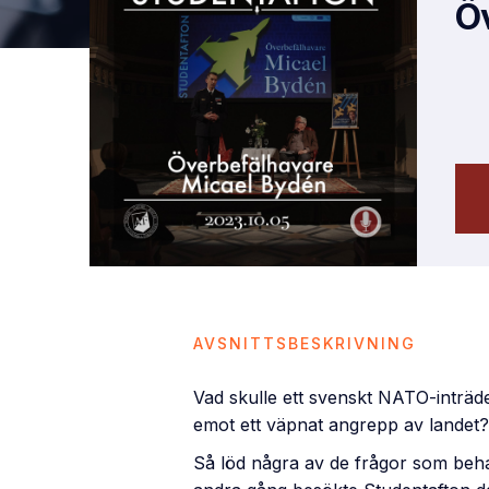
Ö
AVSNITTSBESKRIVNING
Vad skulle ett svenskt NATO-inträd
emot ett väpnat angrepp av lande
Så löd några av de frågor som beh