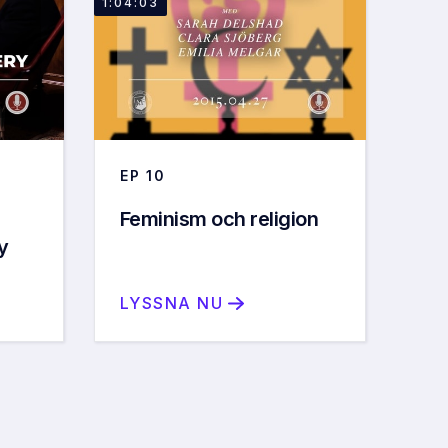
1:04:03
EP
10
Feminism och religion
y
LYSSNA NU