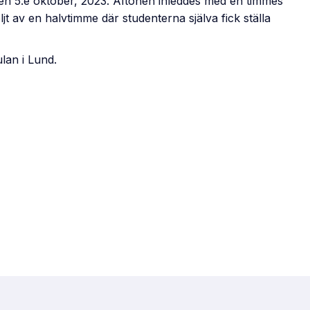
en 5:e oktober, 2023. Aftonen inleddes med en timmes
jt av en halvtimme där studenterna själva fick ställa
lan i Lund.