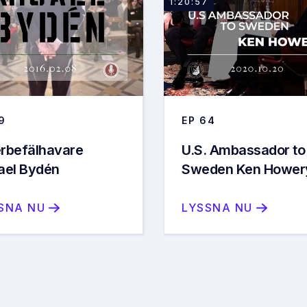
1:20:57
9
EP
64
rbefälhavare
U.S. Ambassador to
ael Bydén
Sweden Ken Hower
SNA NU
LYSSNA NU