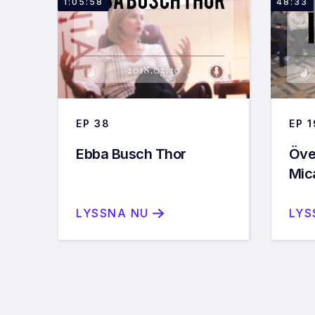
1:05:58
48:33
EP
38
EP
1
Ebba Busch Thor
Öve
Mic
LYSSNA NU
LYS