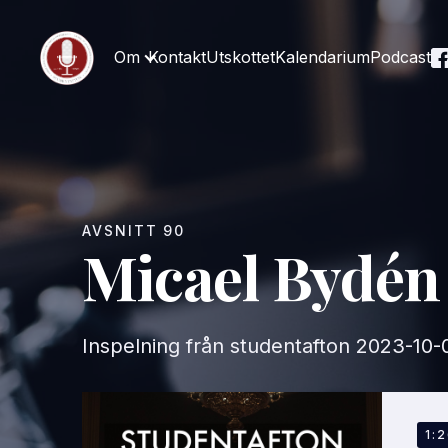
Om
Kontakt
Utskottet
Kalendarium
Podcast
AVSNITT
90
Micael Bydén
Inspelning från studentafton
2023-10-
EP
1: