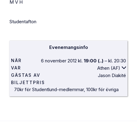
M V H
Studentafton
Evenemangsinfo
NÄR
6 november 2012
kl.
19:00
(..)
–
kl.
20:30
VAR
Athen (AF)
GÄSTAS AV
Jason Diakité
LOKAL
Café Athén, AF-Borgen
BILJETTPRIS
ADRESS
Sandgatan 2, 223 50 Lund
70kr för Studentlund-medlemmar, 100kr för övriga
VÄGBESKRIVNING
Google Maps
AF-Borgen ligger i Lundagård i centrala Lund och
dess huvudentré vetter mot det stora vita
Universitetshuset. Café Athen hittar du efter att du
gått in genom huvudentrén och svängt höger. Gå rakt
fram mellan trapporna så hittar du lokalen.