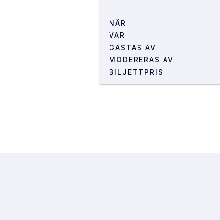
NÄR
VAR
GÄSTAS AV
LOKAL
MODERERAS AV
ADRESS
BILJETTPRIS
VÄGBESKRIVNING
AF-Borgen ligger i Lundagå
Café Athen hittar du efter
hittar du lokalen.