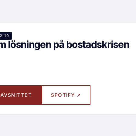
60
32:19
m lösningen på bostadskrisen
AVSNITTET
SPOTIFY ↗