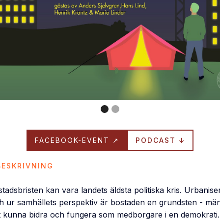
FACEBOOK-EVENT ↗
PODCAST ↓
ESKRIVNING
adsbristen kan vara landets äldsta politiska kris. Urbanis
h ur samhällets perspektiv är bostaden en grundsten - mä
tt kunna bidra och fungera som medborgare i en demokrati.