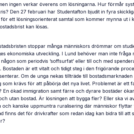
men ingen verkar överens om lösningarna. Hur förmår sys
is? Den 27 februari har Studentafton bjudit in fyra skicklig
för ett lösningsorienterat samtal som kommer mynna ut i 
stadsbrist kan lösas.
tadsbristen stoppar många människors drömmar om studi
ges ekonomiska utveckling. I Lund behöver man inte fråga
någon som periodvis ’soffsurfat’ eller till och med spenderat
 Bostaden är ett vitalt och tidigt steg i den frigörande proc
senterar. Om de unga nekas tillträde till bostadsmarknaden
 som krävs för att påbörja det nya livet. Problemet är ett
? En ökad immigration samt färre och dyrare bostäder ökar
h utan bostad. Är lösningen att bygga fler? Eller ska vi a
och kanske uppmuntra ruralisering där människor flyttar t
 finns det för drivkrafter som redan idag kan bidra till at
er?