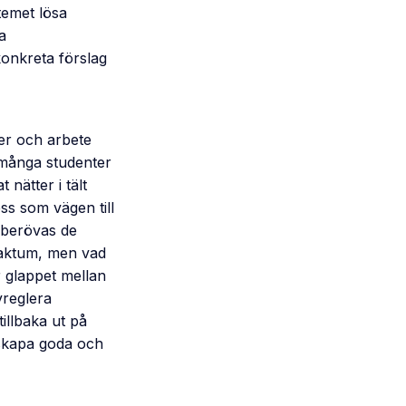
temet lösa
a
konkreta förslag
er och arbete
 många studenter
 nätter i tält
ess som vägen till
 berövas de
 faktum, men vad
 glappet mellan
vreglera
illbaka ut på
t skapa goda och