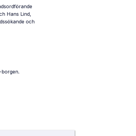
undsordförande
och Hans Lind,
tadssökande och
-borgen.