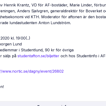
av Henrik Krantz, VD för AF-bostäder, Marie Linder, förb
eningen, Anders Sjelvgren, generaldirektör för Boverket 
tighetsekonomi vid KTH. Moderator för aftonen är den bos
rade lundastudenten Anton Lundström.
2020 kl. 19:00(..)
borgen Lund
medlemmar i Studentlund, 90 kr för övriga
ter säljs på
studentafton.se/biljetter
och hos Studentinfo i AF
://www.nortic.se/dagny/event/26802
n!