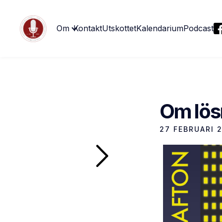
Om
Kontakt
Utskottet
Kalendarium
Podcast
Om lös
27 FEBRUARI 