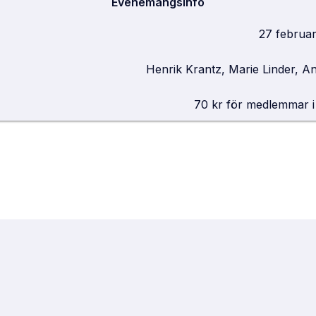
Evenemangsinfo
27 februar
Henrik Krantz, Marie Linder, A
70 kr för medlemmar i 
rd i centrala Lund och dess huvudentré vetter mot det stora
 att du gått in genom huvudentrén och svängt höger. Gå ra