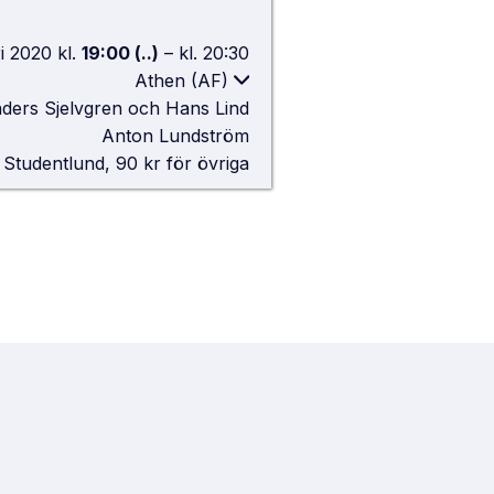
i 2020
kl.
19:00
(..)
–
kl.
20:30
Athen (AF)
nders Sjelvgren och Hans Lind
Café Athén, AF-Borgen
Anton Lundström
Sandgatan 2, 223 50 Lund
Studentlund, 90 kr för övriga
Google Maps
 vita Universitetshuset.
kt fram mellan trapporna så