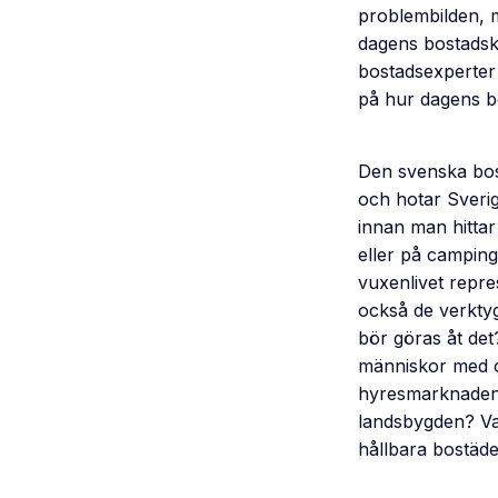
problembilden, 
dagens bostadskr
bostadsexperter 
på hur dagens bo
Den svenska bos
och hotar Sveri
innan man hittar 
eller på camping.
vuxenlivet repre
också de verktyg
bör göras åt det
människor med oc
hyresmarknaden 
landsbygden? Vad
hållbara bostäd