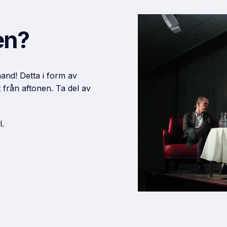
en?
hand! Detta i form av
 från aftonen. Ta del av
l.