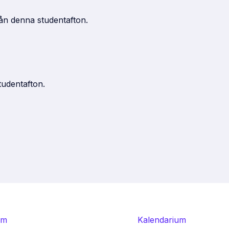
rån denna studentafton.
studentafton.
Om
Kalendarium