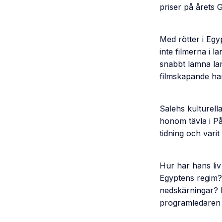
priser på årets 
Med rötter i Egypt
inte filmerna i l
snabbt lämna lan
filmskapande har
Salehs kulturell
honom tävla i På
tidning och varit
Hur har hans liv
Egyptens regim? 
nedskärningar? D
programledaren 