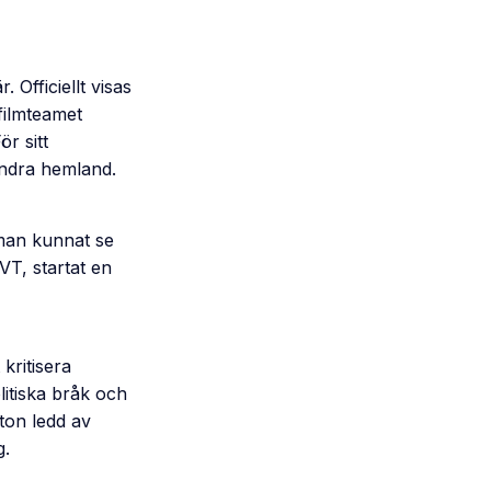
.
. Officiellt visas
 filmteamet
r sitt
 andra hemland.
 man kunnat se
VT, startat en
kritisera
litiska bråk och
ton ledd av
g.