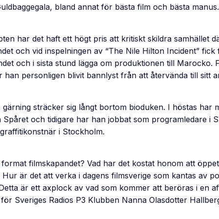
Guldbaggegala, bland annat för bästa film och bästa manus
en har det haft ett högt pris att kritiskt skildra samhället där
andet och vid inspelningen av “The Nile Hilton Incident” fick
det och i sista stund lägga om produktionen till Marocko. Fö
 han personligen blivit bannlyst från att återvända till sitt
a gärning sträcker sig långt bortom bioduken. I höstas har
 Spåret och tidigare har han jobbat som programledare i S
 graffitikonstnär i Stockholm.
 format filmskapandet? Vad har det kostat honom att öppet 
Hur är det att verka i dagens filmsverige som kantas av po
etta är ett axplock av vad som kommer att beröras i en af
för Sveriges Radios P3 Klubben Nanna Olasdotter Hallber