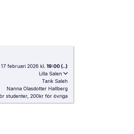
17 februari 2026
kl.
19:00
(..)
Lilla Salen
Tarik Saleh
Lilla Salen, AF-borgen
Nanna Olasdotter Hallberg
Sandgatan 2, Lund
ör studenter, 200kr för övriga