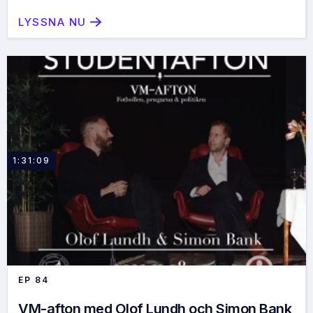
LYSSNA NU
1:31:09
EP
84
VM-afton med Olof Lundh och Simon Bank