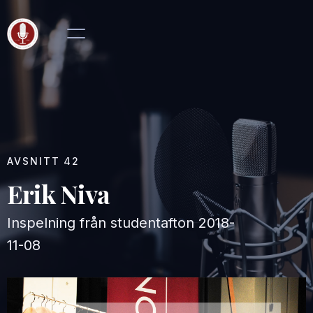
AVSNITT
42
Erik Niva
Inspelning från studentafton
2018-
11-08