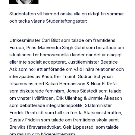
Studentafton vill härmed önska alla en riktigt fin sommar
och tacka vårens Studentaftongäster:
Utrikesminister Carl Bildt som talade om framtidens
Europa, Prins Manvendra Singh Gohil som berättade om
situationen för homosexuella i länder där det är olagligt
eller inte socialt accepterat, Justitieminister Beatrice
Ask som höll ett anförande om våld i nära relationer och
intervjuades av Kristoffer Triumf, Gudrun Schyman
tillsammans med Kakan Hermansson & Nour El Refai
som diskuterade feminism, Jonas Sjöstedt som talade
om vinster i välfärden, Erik Ullenhag & Jimmie Åkesson
som debatterade integrationspolitik, Statsminister
Fredrik Reinfeldt som höll sin första Statsministerafton,
Gustav Fridolin som talade om framtidens skola samt
Breiviks försvarsadvokat, Geir Lippestad, som talade
om rasism och högerextremism.